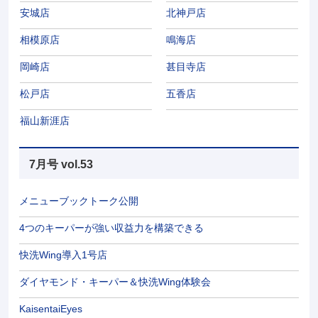
安城店
北神戸店
相模原店
鳴海店
岡崎店
甚目寺店
松戸店
五香店
福山新涯店
7月号 vol.53
メニューブックトーク公開
4つのキーパーが強い収益力を構築できる
快洗Wing導入1号店
ダイヤモンド・キーパー＆快洗Wing体験会
KaisentaiEyes