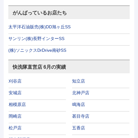
がんばっているお店たち
太平洋石油販売(株)DD旭ヶ丘SS
サンリン(株)長野インターSS
(株)ソニックスDrDrive南砂SS
快洗隊直営店 6月の実績
刈谷店
知立店
安城店
北神戸店
相模原店
鳴海店
岡崎店
甚目寺店
松戸店
五香店