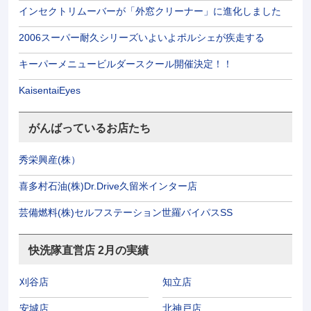
インセクトリムーバーが「外窓クリーナー」に進化しました
2006スーパー耐久シリーズいよいよポルシェが疾走する
キーパーメニュービルダースクール開催決定！！
KaisentaiEyes
がんばっているお店たち
秀栄興産(株）
喜多村石油(株)Dr.Drive久留米インター店
芸備燃料(株)セルフステーション世羅バイパスSS
快洗隊直営店 2月の実績
刈谷店
知立店
安城店
北神戸店