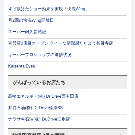
ずば抜けたショー効果を実現「快洗Wing」
月2回の快洗Wing開放日
スーパー耐久参戦記
直営店9店目オープン ライトな清潔感ただよう甚目寺店
キーパープロショップの進捗状況
KaisentaiEyes
がんばっているお店たち
高輪エネルギー(株) Dr.Drive西中田店
井谷石油(株) Dr.Drive榛原SS
ナラサキ石油(株) Dr.Drive江別店