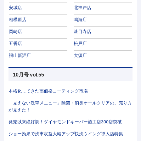
安城店
北神戸店
相模原店
鳴海店
岡崎店
甚目寺店
五香店
松戸店
福山新涯店
大須店
10月号 vol.55
本格化してきた高価格コーティング市場
「見えない洗車メニュー」除菌・消臭オールクリアの、売り方
が見えた！
発売以来絶好調！ダイヤモンドキーパー施工店300店突破！
ショー効果で洗車収益大幅アップ快洗ウイング導入店特集