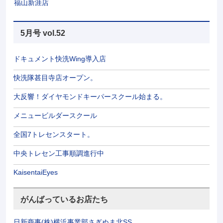
福山新涯店
5月号 vol.52
ドキュメント快洗Wing導入店
快洗隊甚目寺店オープン。
大反響！ダイヤモンドキーパースクール始まる。
メニュービルダースクール
全国7トレセンスタート。
中央トレセン工事順調進行中
KaisentaiEyes
がんばっているお店たち
日新商事(株)横浜事業部さぎぬま北SS