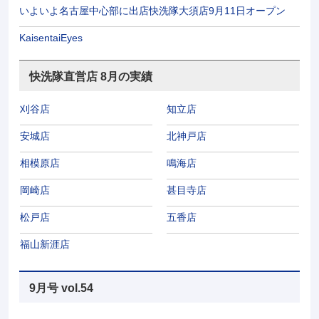
いよいよ名古屋中心部に出店快洗隊大須店9月11日オープン
KaisentaiEyes
快洗隊直営店 8月の実績
刈谷店
知立店
安城店
北神戸店
相模原店
鳴海店
岡崎店
甚目寺店
松戸店
五香店
福山新涯店
9月号 vol.54