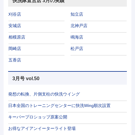
快洗隊直営店 3月の実績
刈谷店
知立店
安城店
北神戸店
相模原店
鳴海店
岡崎店
松戸店
五香店
3月号 vol.50
発想の転換、片側支柱の快洗ウイング
日本全国のトレーニングセンターに快洗Wing順次設置
キーパープロショップ原案公開
お得なアイアンイーターライト登場