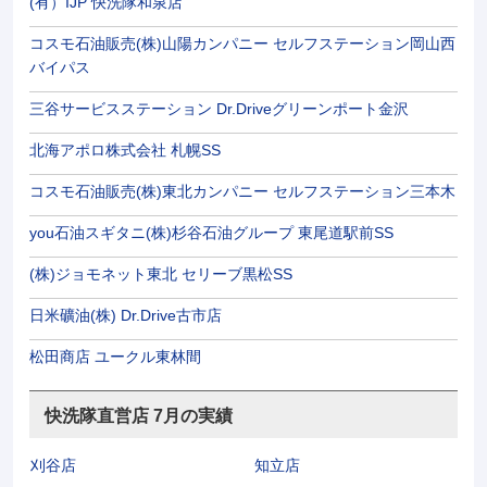
(有）IJP 快洗隊和泉店
コスモ石油販売(株)山陽カンパニー セルフステーション岡山西
バイパス
三谷サービスステーション Dr.Driveグリーンポート金沢
北海アポロ株式会社 札幌SS
コスモ石油販売(株)東北カンパニー セルフステーション三本木
you石油スギタニ(株)杉谷石油グループ 東尾道駅前SS
(株)ジョモネット東北 セリーブ黒松SS
日米礦油(株) Dr.Drive古市店
松田商店 ユークル東林間
快洗隊直営店 7月の実績
刈谷店
知立店