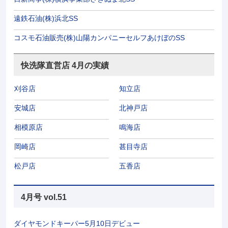
遠鉄石油(株)浜北SS
コスモ石油販売(株)山陽カンパニーセルフあけぼのSS
快洗隊直営店 4月の実績
刈谷店
知立店
安城店
北神戸店
相模原店
鳴海店
岡崎店
甚目寺店
松戸店
五香店
4月号 vol.51
ダイヤモンドキーパー5月10日デビュー