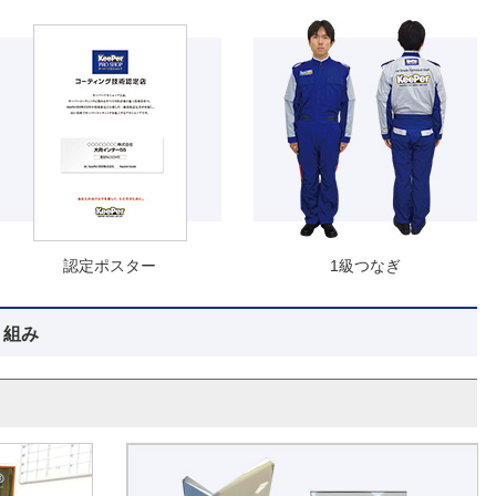
認定ポスター
1級つなぎ
り組み