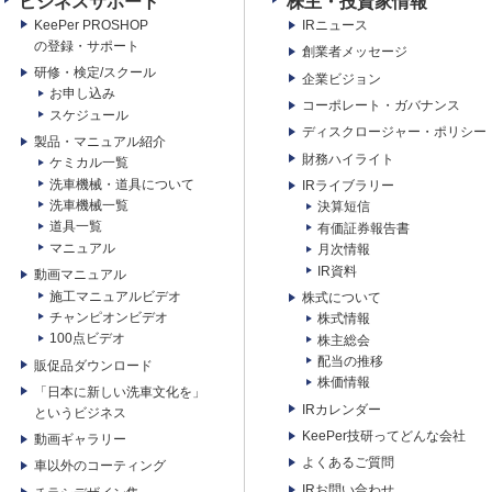
ビジネスサポート
株主・投資家情報
KeePer PROSHOP
IRニュース
の登録・サポート
創業者メッセージ
研修・検定/スクール
企業ビジョン
お申し込み
コーポレート・ガバナンス
スケジュール
ディスクロージャー・ポリシー
製品・マニュアル紹介
財務ハイライト
ケミカル一覧
洗車機械・道具について
IRライブラリー
洗車機械一覧
決算短信
道具一覧
有価証券報告書
マニュアル
月次情報
IR資料
動画マニュアル
施工マニュアルビデオ
株式について
チャンピオンビデオ
株式情報
100点ビデオ
株主総会
配当の推移
販促品ダウンロード
株価情報
「日本に新しい洗車文化を」
IRカレンダー
というビジネス
KeePer技研ってどんな会社
動画ギャラリー
よくあるご質問
車以外のコーティング
IRお問い合わせ