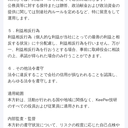
公務員等に対する接待または贈答、政治献金および政治資金の
提供に関しては別途社内ルールを定めるなど、特に留意をして
運用します。
５．利益相反行為
利益相反行為（個人的な利益が当社にとっての最善の利益と相
反する状況）に十分配慮し、利益相反行為を行いません。万が
一、利益相反行為を行おうとする場合、事前に取締役会に相談
の上、承認が得られた場合のみ行うことができます。
６．その他法令遵守
法令に違反することで会社の信用が損なわれることを認識し、
あらゆる法令を遵守します。
適用範囲
本方針は、活動が行われる国や地域に関係なく、KeePer技研
のすべての役員および従業員に適用されます。
内部監査・監督
本方針の遵守状況について、リスクの程度に応じた自己点検や