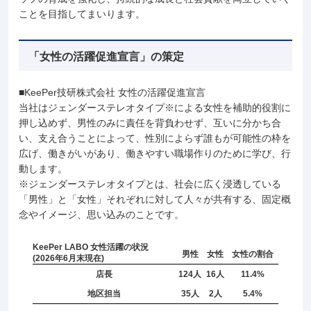
ことを目指してまいります。
「女性の活躍促進宣言」の策定
KeePer技研株式会社 女性の活躍促進宣言
当社はジェンダーステレオタイプ※による女性を補助的役割に
押し込めず、男性のみに責任を背負わせず、互いに分かち合
い、支え合うことによって、性別によらず誰もが可能性の枠を
広げ、働きがいがあり、働きやすい職場作りのために学び、行
動します。
ジェンダーステレオタイプとは、社会に広く浸透している
「男性」と「女性」それぞれに対して人々が共有する、固定概
念やイメージ、思い込みのことです。
KeePer LABO 女性活躍の状況
男性
女性
女性の割合
(2026年6月末現在)
店長
124人
16人
11.4%
地区担当
35人
2人
5.4%