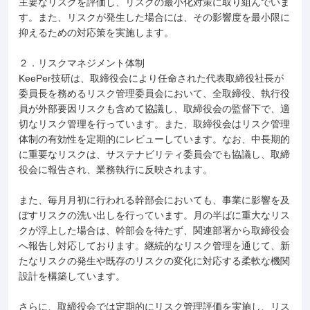
主要なリスクを評価し、リスクの最小化対策に取り組んでいま
す。また、リスクが発生した場合には、その影響度を最小限に
抑えるための対応策を実施します。
２．リスクマネジメント体制
KeePer技研は、取締役会により任命された代表取締役社長が
委員長を務めるリスク管理委員会において、全取締役、執行役
員が外部要因リスクも含めて協議し、取締役会の監督下で、適
切なリスク管理を行っています。また、取締役会はリスク管理
体制の有効性を定期的にレビューしています。なお、中長期的
に重要なリスクは、サステナビリティ委員会でも協議し、取締
役会に報告され、業務執行に反映されます。
また、毎月月初に行われる幹部会においても、事業に影響を及
ぼすリスクの洗い出しを行っています。月の半ばに重大なリス
クが浮上した場合は、幹部会を待たず、関連部署から取締役会
へ報告し対応しております。継続的なリスク管理を通じて、新
たなリスクの発生や既存のリスクの変化に対応する柔軟な機関
設計を構築しています。
さらに、取締役会では定期的にリスク管理評価を実施し、リス