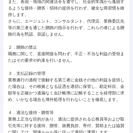
また、各国・地域の関連法令を遵守し、社会的常識から逸脱す
るような接待・贈答・招待の提供を行わず、健全な商習慣を維
持します。
さらに、エージェント、コンサルタント、代理店、業務委託先
等の第三者を通じた贈賄の指⽰を行わず、これらの者による贈
賄行為を黙認、容認しません。
２．贈賄の禁⽌
職務に関して、直接間接を問わず、不正・不当な利益の受領ま
たはその要求や約束を行いません。
３．支払記録の管理
業務遂行の過程で接触する第三者に金銭その他の利益を提供し
た場合は、その根拠となる証憑を適切に保管し、勘定科目、金
額等を正確かつ遺漏なく会計帳簿に記帳することを経理部に求
め、いかなる場合も簿外処理を行わないことを徹底します。
４．適法な接待・贈答等
業務上正当な目的があり、適法に提供される公務員等および取
引先等に対する接待、贈答、旅費負担、寄付、賛助または協賛
に関しては、関連ルール等に従って適切に運用します。