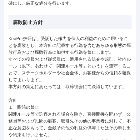
確にし、厳正な処分を行います。
腐敗防止方針
KeePer技研は、受託した権力を個人の利益のために用いるこ
とを腐敗とし、本方針に記載する行為を含むあらゆる形態の腐
敗行為および腐敗行為に加担する行為を禁止します。
すべての役員および従業員は、適用される法令や規則、社内ル
ール（以下、あわせて「関連ルール等」という）を遵守するこ
とで、ステークホルダーや社会全体、お客様からの信頼を確保
してまいります。
本方針の策定にあたっては、取締役会にて決議しています。
方針
１．贈賄の禁⽌
関連ルール等で許容される場合を除き、直接間接を問わず、公
務員等および民間の顧客、取引先その他の事業者に対して、不
正な意図をもって、⾦銭その他の利益の供与またはその申し出
や約束を⾏いません。