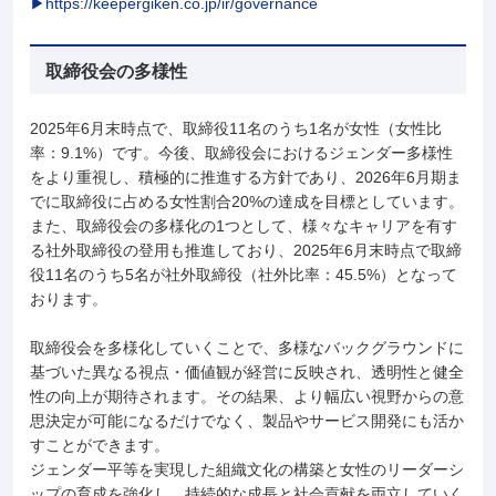
▶https://keepergiken.co.jp/ir/governance
取締役会の多様性
2025年6月末時点で、取締役11名のうち1名が女性（女性比
率：9.1%）です。今後、取締役会におけるジェンダー多様性
をより重視し、積極的に推進する方針であり、2026年6月期ま
でに取締役に占める女性割合20%の達成を目標としています。
また、取締役会の多様化の1つとして、様々なキャリアを有す
る社外取締役の登用も推進しており、2025年6月末時点で取締
役11名のうち5名が社外取締役（社外比率：45.5%）となって
おります。
取締役会を多様化していくことで、多様なバックグラウンドに
基づいた異なる視点・価値観が経営に反映され、透明性と健全
性の向上が期待されます。その結果、より幅広い視野からの意
思決定が可能になるだけでなく、製品やサービス開発にも活か
すことができます。
ジェンダー平等を実現した組織文化の構築と女性のリーダーシ
ップの育成を強化し、持続的な成長と社会貢献を両立していく