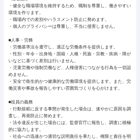
・健全な職場環境を維持するため、職制を尊重し、働きやすい
環境を作ります。
・職場内での差別やハラスメント防止に努めます。
・個人のプライバシーは尊重し、不当に侵害しません。
■人事・労務
・労働基準法を遵守し、適正な労働条件を提供します。
・性別・年令・出身地・国籍・人種・民族・宗教・疾病・障が
いなどに基づく差別は行いません。
・児童労働や強制労働など、人権侵害につながる行為を一切認
めません。
・安全で衛生的かつ健康的な労働環境を提供します。また、労
働災害や事故を報告しやすい雰囲気づくりを心がけます。
■役員の義務
・行動規範に反する事態が発生した場合は、速やかに原因を調
査し、再発防止に努めます。
・法令違反が生じた場合には、監督官庁に報告し、調査に積極
的に協力します。
・社会への迅速かつ適切な説明責任を果たし、権限と責任を明