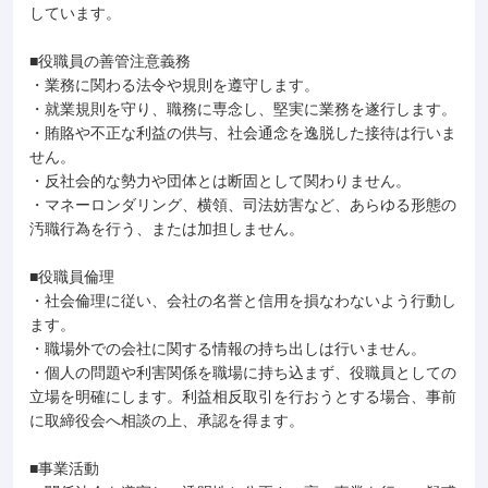
しています。
■役職員の善管注意義務
・業務に関わる法令や規則を遵守します。
・就業規則を守り、職務に専念し、堅実に業務を遂行します。
・賄賂や不正な利益の供与、社会通念を逸脱した接待は行いま
せん。
・反社会的な勢力や団体とは断固として関わりません。
・マネーロンダリング、横領、司法妨害など、あらゆる形態の
汚職行為を行う、または加担しません。
■役職員倫理
・社会倫理に従い、会社の名誉と信用を損なわないよう行動し
ます。
・職場外での会社に関する情報の持ち出しは行いません。
・個人の問題や利害関係を職場に持ち込まず、役職員としての
立場を明確にします。利益相反取引を行おうとする場合、事前
に取締役会へ相談の上、承認を得ます。
■事業活動