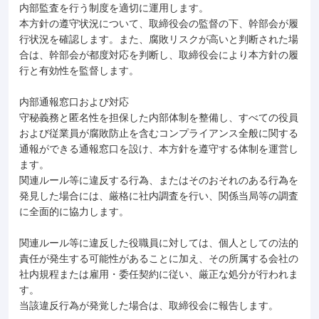
内部監査を行う制度を適切に運用します。
本方針の遵守状況について、取締役会の監督の下、幹部会が履
行状況を確認します。また、腐敗リスクが高いと判断された場
合は、幹部会が都度対応を判断し、取締役会により本方針の履
行と有効性を監督します。
内部通報窓口および対応
守秘義務と匿名性を担保した内部体制を整備し、すべての役員
および従業員が腐敗防止を含むコンプライアンス全般に関する
通報ができる通報窓口を設け、本方針を遵守する体制を運営し
ます。
関連ルール等に違反する行為、またはそのおそれのある⾏為を
発⾒した場合には、厳格に社内調査を⾏い、関係当局等の調査
に全⾯的に協⼒します。
関連ルール等に違反した役職員に対しては、個⼈としての法的
責任が発生する可能性があることに加え、その所属する会社の
社内規程または雇用・委任契約に従い、厳正な処分が⾏われま
す。
当該違反行為が発覚した場合は、取締役会に報告します。