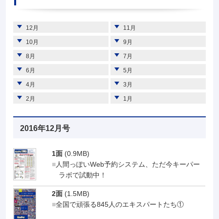
12月
11月
10月
9月
8月
7月
6月
5月
4月
3月
2月
1月
2016年12月号
1面
(0.9MB)
人間っぽいWeb予約システム、ただ今キーパー
ラボで試動中！
2面
(1.5MB)
全国で頑張る845人のエキスパートたち①