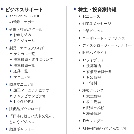
ビジネスサポート
株主・投資家情報
KeePer PROSHOP
IRニュース
の登録・サポート
創業者メッセージ
研修・検定/スクール
企業ビジョン
お申し込み
コーポレート・ガバナンス
スケジュール
ディスクロージャー・ポリシー
製品・マニュアル紹介
財務ハイライト
ケミカル一覧
洗車機械・道具について
IRライブラリー
洗車機械一覧
決算短信
道具一覧
有価証券報告書
マニュアル
月次情報
IR資料
動画マニュアル
施工マニュアルビデオ
株式について
チャンピオンビデオ
株式情報
100点ビデオ
株主総会
配当の推移
販促品ダウンロード
株価情報
「日本に新しい洗車文化を」
IRカレンダー
というビジネス
KeePer技研ってどんな会社
動画ギャラリー