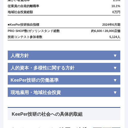
障がい者雇用率
2.3%
従業員の自発的離職率
10.1%
地域社会投資総額
0万円
■KeePer技研独自指標
2024年6月期
PRO SHOP数/ガソリンスタンド総数
約6,600 / 28,000店舗
技術コンテスト参加者数
5,124人
人権方針
人的資本・多様性に関する方針
KeePer技研の労働基準
現地雇用・地域社会投資
KeePer技研の社会への具体的取組