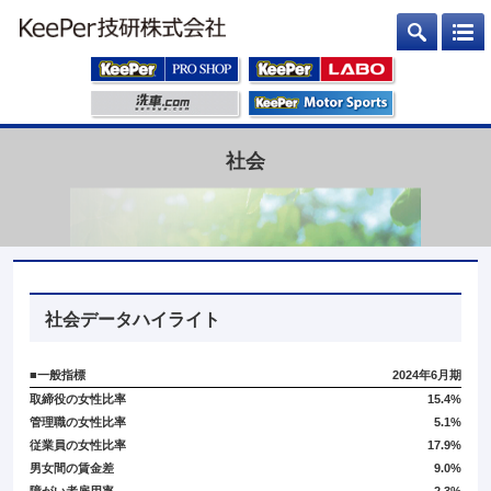
社会
社会データハイライト
■一般指標
2024年6月期
取締役の女性比率
15.4%
管理職の女性比率
5.1%
従業員の女性比率
17.9%
男女間の賃金差
9.0%