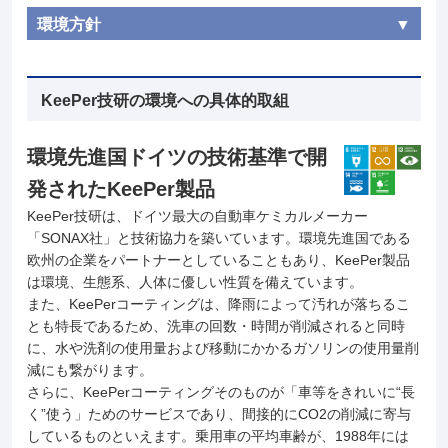
環境方針
KeePer技研の環境への具体的取組
環境先進国ドイツの技術基準で開
発されたKeePer製品
KeePer技研は、ドイツ最大の自動車ケミカルメーカー
「SONAX社」と技術協力を築いています。環境先進国である
欧州の企業をパートナーとしていることもあり、KeePer製品
は環境、生態系、人体に優しい性質を備えています。
また、KeePerコーティングは、降雨によって汚れが落ちるこ
とも特長であるため、洗車の回数・時間が削減されると同時
に、水や洗剤の使用量および移動にかかるガソリンの使用量削
減にも繋がります。
さらに、KeePerコーティングそのものが「車等をきれいに“長
く”使う」ためのサービスであり、間接的にCO2の削減に寄与
しているものといえます。乗用車の平均車齢が、1988年には