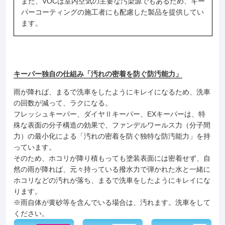
また、VOCは室内空気の主要な汚染源でもあるため、キー
パーコーティングの施工者にも配慮した製品を提供してい
ます。
キーパー独自の仕組み「汚れの密着を防ぐ防汚能力」
雨が降れば、まるで洗車をしたようにキレイになるため、洗車
の回数が減って、ラクになる。
フレッシュキーパー、ダイヤⅡキーパー、EXキーパーは、特
殊な表面の分子構造の効果で、ファンデルワールス力（分子間
力）の最小化による「汚れの密着を防ぐ独特な防汚能力」を持
っています。
そのため、ホコリが降り積もっても塗装表面には密着せず、自
然の雨が降れば、元々持っている撥水力で弾かれた水と一緒に
ホコリなどの汚れが落ち、まるで洗車をしたようにキレイにな
ります。
※雨自体が黄砂等を含んでいる場合は、汚れます。洗車をして
ください。