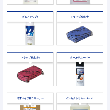
ピュアアップ4
トラップ粘土(青)
トラップ粘土(赤)
タールリムーバー
消雪パイプ
錆クリーナー
インセクト
リムーバー 4L