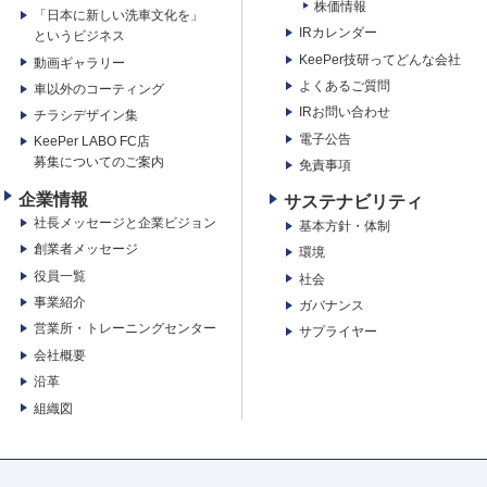
株価情報
「日本に新しい洗車文化を」
IRカレンダー
というビジネス
KeePer技研ってどんな会社
動画ギャラリー
よくあるご質問
車以外のコーティング
IRお問い合わせ
チラシデザイン集
電子公告
KeePer LABO FC店
募集についてのご案内
免責事項
企業情報
サステナビリティ
社長メッセージと企業ビジョン
基本方針・体制
創業者メッセージ
環境
役員一覧
社会
事業紹介
ガバナンス
営業所・トレーニングセンター
サプライヤー
会社概要
沿革
組織図