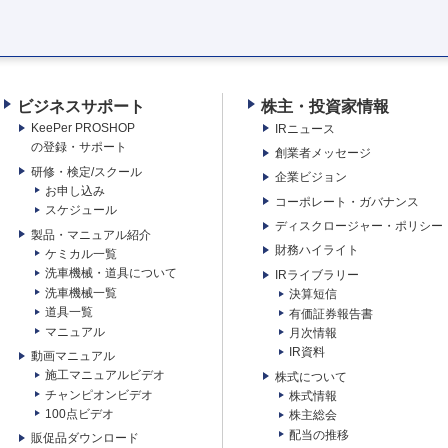
ビジネスサポート
株主・投資家情報
KeePer PROSHOP
IRニュース
の登録・サポート
創業者メッセージ
研修・検定/スクール
企業ビジョン
お申し込み
コーポレート・ガバナンス
スケジュール
ディスクロージャー・ポリシー
製品・マニュアル紹介
財務ハイライト
ケミカル一覧
洗車機械・道具について
IRライブラリー
洗車機械一覧
決算短信
道具一覧
有価証券報告書
マニュアル
月次情報
IR資料
動画マニュアル
施工マニュアルビデオ
株式について
チャンピオンビデオ
株式情報
100点ビデオ
株主総会
配当の推移
販促品ダウンロード