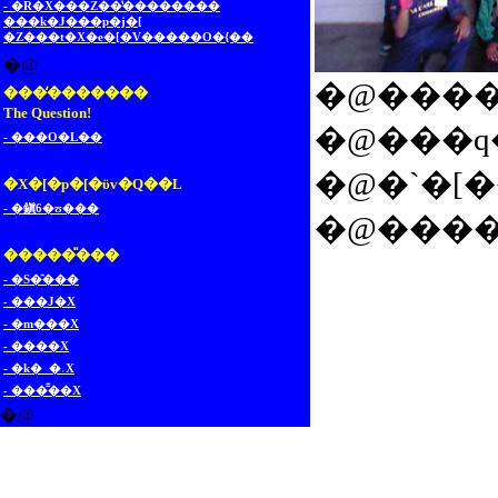
- �R�X���Ζ��̔��������
���k�J���p�j�[
�Z���t�X�e�[�V�����O�{��
�@
���̒�������
The Question!
- ���O�L��
�X�[�p�[�ϋv�Q��L
- �鎭6�ʊ���
�@����
�����̎���
- �S�̑���
- ���J�X
- �m���X
- ����X
- �k�_�˓X
- ���͌��X
�@