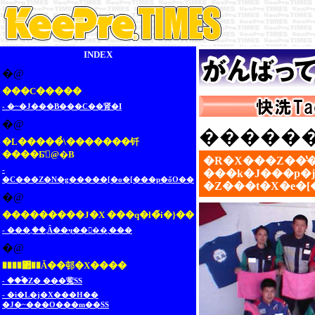
INDEX
�@
���C�����
- �~�J���B���C��肾�I
�@
������
�L�����̉\�������钎
����Ƃ̎󒍖@�B
�R�X���Ζ��
-
���k�J���p�j
�C���Z�N�g�����[�o�[���p�őO��
�Z���t�X�e�
�@
���������J�X ���q�l�̃i�}��
- ���܂��܂Ȃ��ӌ��𒸂��܂���
�@
����΂��Ă��邨�X����
- ���ؐΖ� ���蒬SS
- �i�L�j�X���H��
�J�~���O���m��SS