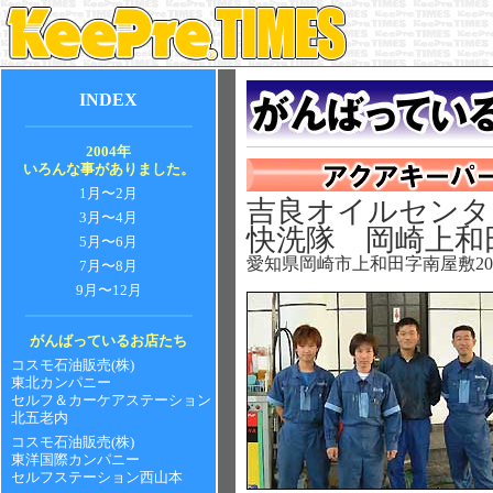
INDEX
2004年
いろんな事がありました。
1月〜2月
吉良オイルセンター
3月〜4月
快洗隊 岡崎上和
5月〜6月
愛知県岡崎市上和田字南屋敷20-
7月〜8月
9月〜12月
がんばっているお店たち
コスモ石油販売(株)
東北カンパニー
セルフ＆カーケアステーション
北五老内
コスモ石油販売(株)
東洋国際カンパニー
セルフステーション西山本