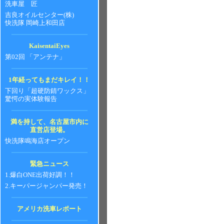
洗車屋 匠
吉良オイルセンター(株)
快洗隊 岡崎上和田店
KaisentaiEyes
第02回 「アンテナ」
1年経ってもまだキレイ！！
下回り「超硬防錆ワックス」
驚愕の実体験報告
満を持して、名古屋市内に
直営店登場。
快洗隊鳴海店オープン
緊急ニュース
1.爆白ONE出荷好調！！
2.キーパージャンパー発売！
アメリカ洗車レポート