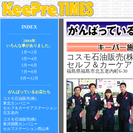
INDEX
2004年
いろんな事がありました。
1月〜2月
コスモ石油販売(
3月〜4月
セルフ＆カーケア
5月〜6月
福島県福島市北五老内町6-30
7月〜8月
9月〜12月
がんばっているお店たち
コスモ石油販売(株)
東北カンパニー
セルフ＆カーケアステーション
北五老内
コスモ石油販売(株)
東洋国際カンパニー
セルフステーション西山本