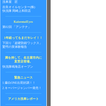
洗車屋 匠
吉良オイルセンター(株)
快洗隊 岡崎上和田店
KaisentaiEyes
第02回 「アンテナ」
1年経ってもまだキレイ！！
下回り「超硬防錆ワックス」
驚愕の実体験報告
満を持して、名古屋市内に
直営店登場。
快洗隊鳴海店オープン
緊急ニュース
1.爆白ONE出荷好調！！
2.キーパージャンパー発売！
アメリカ洗車レポート