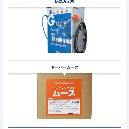
快洗Jr.200
キーパームース