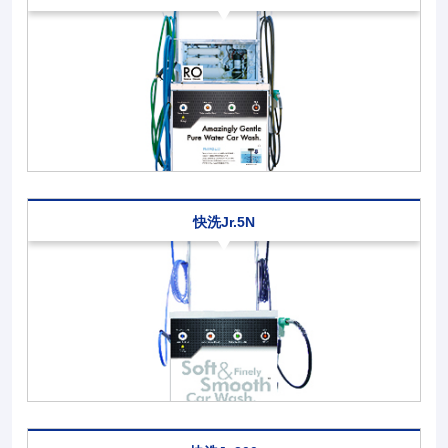
快洗Jr.5N